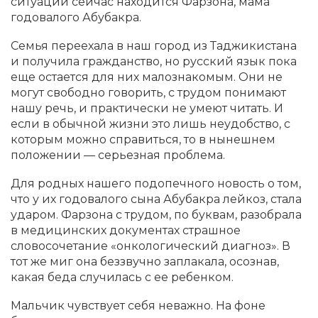
ситуации сейчас находится Фарзона, мама
годовалого Абубакра.
Семья переехала в наш город из Таджикистана
и получила гражданство, но русский язык пока
еще остается для них малознакомым. Они не
могут свободно говорить, с трудом понимают
нашу речь, и практически не умеют читать. И
если в обычной жизни это лишь неудобство, с
которым можно справиться, то в нынешнем
положении — серьезная проблема.
Для родных нашего подопечного новость о том,
что у их годовалого сына Абубакра лейкоз, стала
ударом. Фарзона с трудом, по буквам, разобрала
в медицинских документах страшное
словосочетание «онкологический диагноз». В
тот же миг она беззвучно заплакала, осознав,
какая беда случилась с ее ребенком.
Мальчик чувствует себя неважно. На фоне