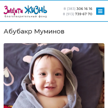
8 (383)
306 16 16
8 (913)
739 67 70
Абубакр Муминов