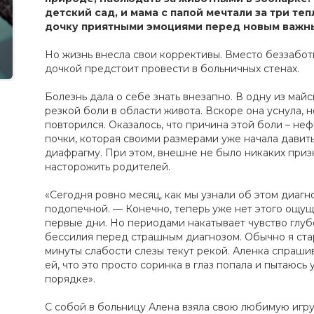
детский сад, и мама с папой мечтали за три те
дочку приятными эмоциями перед новым важны
Но жизнь внесла свои коррективы. Вместо беззабот
дочкой предстоит провести в больничных стенах.
Болезнь дала о себе знать внезапно. В одну из май
резкой боли в области живота. Вскоре она уснула, 
повторился. Оказалось, что причина этой боли – не
почки, которая своими размерами уже начала давить
диафрагму. При этом, внешне не было никаких приз
насторожить родителей.
«Сегодня ровно месяц, как мы узнали об этом диаг
подопечной. — Конечно, теперь уже нет этого ощущ
первые дни. Но периодами накатывает чувство глуб
бессилия перед страшным диагнозом. Обычно я стар
минуты слабости слезы текут рекой. Аленка спрашив
ей, что это просто соринка в глаз попала и пытаюсь 
порядке».
С собой в больницу Алена взяла свою любимую игр