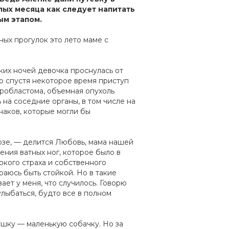
плых месяца как следует напитать
м этапом.
ных прогулок это лето маме с
ских ночей девочка проснулась от
но спустя некоторое время приступ
фробластома, объемная опухоль
 на соседние органы, в том числе на
наков, которые могли бы
нозе, — делится Любовь, мама нашей
ения ватных ног, которое было в
окого страха и собственного
аюсь быть стойкой. Но в такие
ает у меня, что случилось. Говорю
улыбаться, будто все в полном
ушку — маленькую собачку. Но за