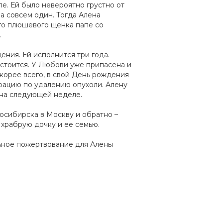
пе. Ей было невероятно грустно от
ма совсем один. Тогда Алена
го плюшевого щенка папе со
.
ния. Ей исполнится три года.
остоится. У Любови уже припасена и
Скорее всего, в свой День рождения
рацию по удалению опухоли. Алену
 на следующей неделе.
осибирска в Москву и обратно –
храбрую дочку и ее семью.
льное пожертвование для Алены