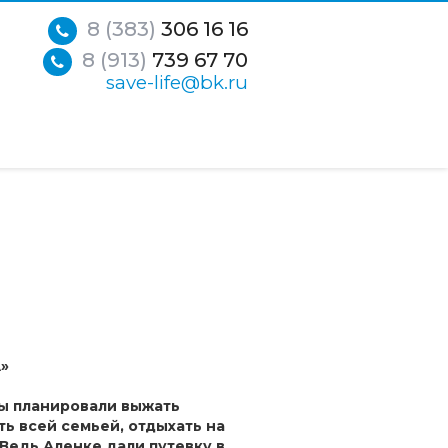
8 (383)
306 16 16
8 (913)
739 67 70
save-life@bk.ru
»
ы планировали выжать
ь всей семьей, отдыхать на
Ведь Аленке дали путевку в