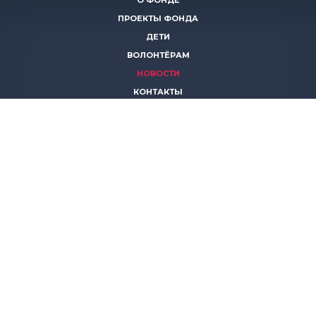
О ФОНДЕ
ПРОЕКТЫ ФОНДА
ДЕТИ
ВОЛОНТЁРАМ
НОВОСТИ
КОНТАКТЫ
ПОМОЧЬ
8 (383)
306 16 16
8 (913)
739 67 70
8 (800)
222 11 02
горячая линия паллиативной помощи
save-life@bk.ru
© 2026 Благотворительный фонд «Защити жизнь»
630559, Новосибирская обл., Новосибирский р-он, р.п.