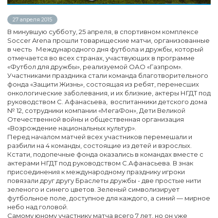
27 апреля 2015
В минувшую субботу, 25 апреля, в спортивном комплексе
Soccer Arena прошли товарищеские матчи, организованные
в честь Международного дня футбола и дружбы, который
отмечается во всех странах, участвующих в программе
«Футбол для дружбы», реализуемой ОАО «Газпром».
Участниками праздника стали команда благотворительного
фонда «Защити Жизнь», состоящая из ребят, перенесших
онкологические заболевания, и их близкие, актеры НГДТ под
руководством С. Афанасьева, воспитанники детского дома
№ 12, сотрудники компании «МегаФон», Дети Великой
Отечественной войны и общественная организация
«Возрождение национальных культур».
Перед началом матчей всех участников перемешали и
разбили на 4 команды, состоящие из детей и взрослых.
Кстати, подопечные фонда оказались в командах вместе с
актерами НГДТ под руководством С.Афанасьева. В знак
присоединения к международному празднику игроки
повязали друг другу Браслеты дружбы - две простые нити
зеленого и синего цветов. Зеленый символизирует
футбольное поле, доступное для каждого, а синий — мирное
небо над головой.
Самому юному участнику матча всего 7 лет, но он уже