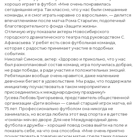
хорошо играет в футбол. «Мне очень понравилась
сегодняшняя игра. Так классно, что у нас были смешанные
команды, и я смог играть наравне со взрослыми», — делится
впечатлениями после матча Рома Старыгин, подопечный
благотворительного фонда «Защити жизнь».
Отличную игру показали актеры Новосибирского
городского драматического театра под руководством С.
Афанасьева. У ребят есть своя футбольная команда,
которая с радостью принимает участие в подобных
событиях.
Николай Симонов, актер: «Здорово и прикольно, что у нас
был разноплановый состав команд, игра получилась добрая,
не ради победы, а ради участия и положительных эмоций.
Ребятишкам вообще очень нравится, даже маленькие
девчонки бегают в удовольствие. Мы рады, что поддержали
инициативу поучаствовать в таком мероприятии и
присоединились к международному празднику!»
Гусева Любовь Григорьевна, представитель общественной
организации «Дети войны» — самый старший игрок матча, ей
75 лет. Профессионально футболом она никогда не
занималась, но всегда любила этот вид спорта и в детстве
«гоняла» мяч во дворе. Для нее Международный день
футбола и дружбы – хороший повод снова выйти на поле и
показать себе, на что она способна. «Мне очень приятно
поучаствовать в товарищеском матче среди таких разных