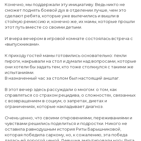
Конечно, мы поддержали эту инициативу. Ведь никто не
сможет поднять боевой дух в отделении лучше, чем это
сделают ребята, которые уже вылечились и вышли в
стойкую ремиссию и, конечно же, их мамы, которые прошли
этот путь вместе со своими детьми.
И вчера вечером в игровой комнате состоялась встреча с
«выпускниками».
К приходу гостей мамы готовились основательно: пекли
пироги, накрывали на стол и думали над вопросами, которые
они хотели бы задать тем, кто тоже столкнулся с такими же
испытаниями.
В назначенный час за столом был настоящий аншлаг.
В этот вечер здесь рассуждали о многом: о том, как
справляться со страхом рецидива, о сложностях, связанных
с возвращением в социум, о запретах, диетах и
ограничениях, которые накладывает диагноз.
Очень ценно, что своими откровениями, переживаниями и
чувствами решились поделиться и подростки. Никого не
оставила равнодушным история Риты Барышниковой,
которая победила саркому, но, к сожалению, эта победа
далась ей дорогой ценой. Девушке ампутировали ногу. Рита