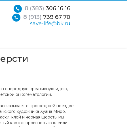
8 (383)
306 16 16
8 (913)
739 67 70
save-life@bk.ru
шерсти
умав очередную креативную идею,
етской онкогематологии.
ассказывает о прошедшей поездке:
панского художника Хуана Миро.
аски, клей и черная шерсть, мы
белый картон произвольно клеили