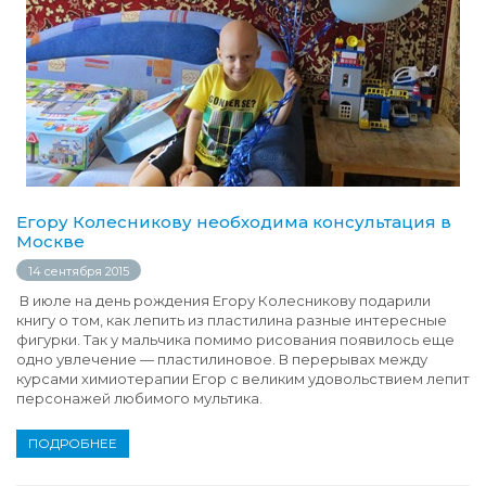
Егору Колесникову необходима консультация в
Москве
14 сентября 2015
В июле на день рождения Егору Колесникову подарили
книгу о том, как лепить из пластилина разные интересные
фигурки. Так у мальчика помимо рисования появилось еще
одно увлечение — пластилиновое. В перерывах между
курсами химиотерапии Егор с великим удовольствием лепит
персонажей любимого мультика.
ПОДРОБНЕЕ