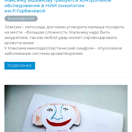
Максиму Вшивкову требуется контрольное
обследование в НИИ онкологии
им.Р.Горбачевой
16 сентября 2015
Максим – непоседа, для мамы уговорить малыша посидеть
на месте –большая сложность. Мальчику надо быть
аккуратнее, так как любой удар может спровоцировать
кровотечение.
У Максима миелодиспластический синдром – опухолевое
заболевание системы кроветворения.
ПОДРОБНЕЕ