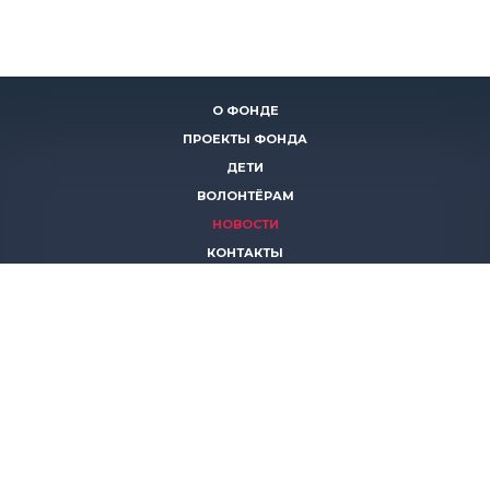
О ФОНДЕ
ПРОЕКТЫ ФОНДА
ДЕТИ
ВОЛОНТЁРАМ
НОВОСТИ
КОНТАКТЫ
ПОМОЧЬ
8 (383)
306 16 16
8 (913)
739 67 70
8 (800)
222 11 02
горячая линия паллиативной помощи
save-life@bk.ru