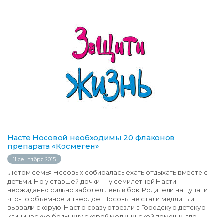
Насте Носовой необходимы 20 флаконов
препарата «Космеген»
11 сентября 2015
Летом семья Носовых собиралась ехать отдыхать вместе с
детьми. Но у старшей дочки — у семилетней Насти
неожиданно сильно заболел левый бок. Родители нащупали
что-то объемное и твердое. Носовы не стали медлить и
вызвали скорую. Настю сразу отвезли в Городскую детскую
клиническую больницу скорой медицинской помощи, где