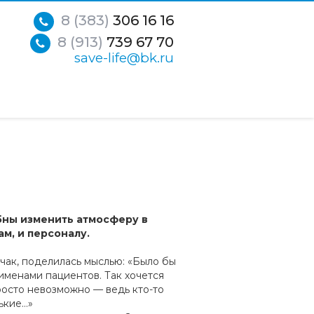
8 (383)
306 16 16
8 (913)
739 67 70
save-life@bk.ru
ны изменить атмосферу в
м, и персоналу.
чак, поделилась мыслью: «Было бы
 именами пациентов. Так хочется
росто невозможно — ведь кто-то
ькие…»