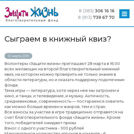
8 (383)
306 16 16
8 (913)
739 67 70
Сыграем в книжный квиз?
12 марта 2015
Волонтеры «Защити жизнь» приглашают 28 марта в 16.00
всех желающих на второй благотворительный книжный
квиз, на котором можно проверить не только знания в
области литературы, но и оказать поддержку подопечным
фонда.
Тема игры — литература, хотя через нее мы затронем и
кино, и танцы, и телевидение, и музыку. Античность,
средневековье, современность — постараемся охватить
как можно больше времен и жанров, тем и стран.
Все взносы за участие в игре традиционно отправятся на
счет благотворительного фонда «Защити жизнь». Кроме
того, победителей ожидают призы.
Взнос с одного участника - 300 рублей
Максимальное количество игроков в команде - 6