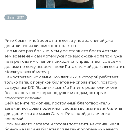
2 мая 2017
Рите Комлягиной всего пять лет, а у нее за спиной уже
десятки тысяч километров полетов
– во много раз больше, чем у ее старшего брата Артема.
Тем временем сам Артем уже привык к жизни с папой: уже
четыре года им с папой приходится справляться со всеми
делами по дому вдвоем - ведь Рита с мамой должны летать в
Москву каждый месяц.
Самостоятельно семье Комлягиных, в которой работает
только папа, с покупкой билетов не справиться, поэтому
сотрудники БФ "Защити жизнь" и Ритины родители очень
благодарны всем неравнодушным людям, которые
помогают девочке.
Сейчас Рите помог наш постоянный благотворитель
Евгений, который поделился своими милями и взял билеты
для девочки и ее мамы Ольги. Рита пройдет лечение
вовремя!
Если вы часто летаете и готовы потратить накопившиеся
бонусные мили на билеты для детей-подопечных нашего