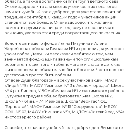
области, а также воспитанники пяти групп детского сада.
Очень здорово, что для многих учеников и их педагогов
начинать учебный год с доброго дела уже стало приятной
традицией сентября. С каждым годом участников акции
становится все больше. Очень здорово, что желание
помогать другим и защищать тех, кому не справиться в
одиночку, укореняется среди подрастающего поколения.
Волонтеры нашего фонда Иляна Питунина и Алена
Жеребцова побывали Гимназии №1 и провели для учеников
уроки добра. Девушки рассказали ребятам о том, чем
занимается фонд «Защити жизнь» и помогли школьникам
осознать, что для того, чтобы помогать и спасать детские
жизни совсем не обязательно быть богатым. Часто вполне
достаточно просто быть добрым.
От всей души благодарим всех участников акции: МАОУ
«Лицей №9», МАОУ "Гимназия № 3 в Академгородке", Школа
№ 4 р.п. Линево, МБОУ «Гимназия №1 Искитимского района»,
Сузунская средняя общеобразовательная школа №2,
Школа № 61 им. Н.М. Иванова, Школа "Веритас", ОЦ
"Горностай", МАОУ Гимназия № 15 "Содружество", МБОУ
СОШ №102, МАОУ «Гимназия №1», МКДОУ «Детский сад №4»
Чистоозерного района.
Спасибо, что начали учебный год с добрых дел. Вы можете