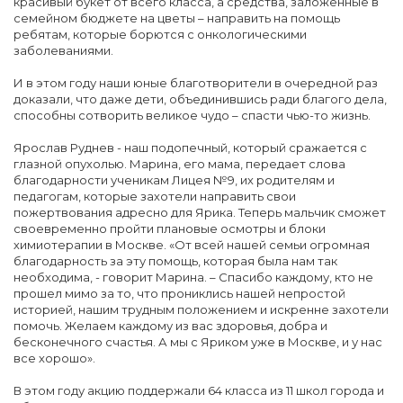
красивый букет от всего класса, а средства, заложенные в
семейном бюджете на цветы – направить на помощь
ребятам, которые борются с онкологическими
заболеваниями.
И в этом году наши юные благотворители в очередной раз
доказали, что даже дети, объединившись ради благого дела,
способны сотворить великое чудо – спасти чью-то жизнь.
Ярослав Руднев - наш подопечный, который сражается с
глазной опухолью. Марина, его мама, передает слова
благодарности ученикам Лицея №9, их родителям и
педагогам, которые захотели направить свои
пожертвования адресно для Ярика. Теперь мальчик сможет
своевременно пройти плановые осмотры и блоки
химиотерапии в Москве. «От всей нашей семьи огромная
благодарность за эту помощь, которая была нам так
необходима, - говорит Марина. – Спасибо каждому, кто не
прошел мимо за то, что прониклись нашей непростой
историей, нашим трудным положением и искренне захотели
помочь. Желаем каждому из вас здоровья, добра и
бесконечного счастья. А мы с Яриком уже в Москве, и у нас
все хорошо».
В этом году акцию поддержали 64 класса из 11 школ города и