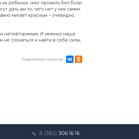
ы их ребенок смог прожить без боли
т дать им то, чего нет у них самих.
давно мигает красным – очевидно,
 и неповторимым. И именно наша
 не сломаться и найти в себе силы,
Поделиться ссылкой:
8 (383)
306 16 16