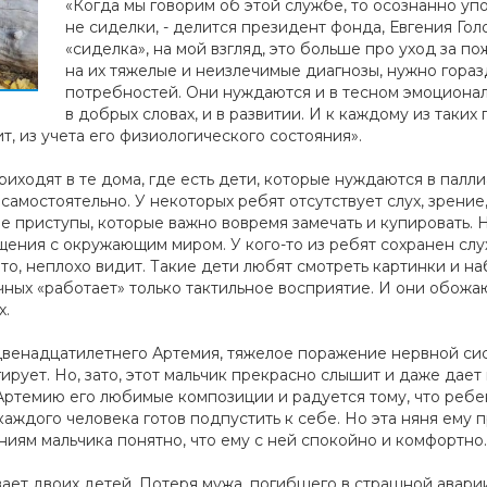
«Когда мы говорим об этой службе, то осознанно уп
не сиделки, - делится президент фонда, Евгения Гол
«сиделка», на мой взгляд, это больше про уход за п
на их тяжелые и неизлечимые диагнозы, нужно гора
потребностей. Они нуждаются и в тесном эмоциональн
в добрых словах, и в развитии. И к каждому из таки
, из учета его физиологического состояния».
иходят в те дома, где есть дети, которые нуждаются в палл
 самостоятельно. У некоторых ребят отсутствует слух, зрени
 приступы, которые важно вовремя замечать и купировать. Н
ения с окружающим миром. У кого-то из ребят сохранен слух
зато, неплохо видит. Такие дети любят смотреть картинки и н
чных «работает» только тактильное восприятие. И они обожаю
х.
двенадцатилетнего Артемия, тяжелое поражение нервной сист
гирует. Но, зато, этот мальчик прекрасно слышит и даже дает
 Артемию его любимые композиции и радуется тому, что ребен
каждого человека готов подпустить к себе. Но эта няня ему 
ениям мальчика понятно, что ему с ней спокойно и комфортно.
вает двоих детей. Потеря мужа, погибшего в страшной авари