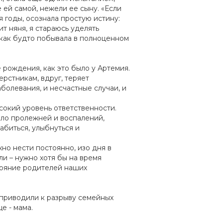
 ей самой, нежели ее сыну. «Если
 годы, осознала простую истину:
т няня, я стараюсь уделять
 как будто побывала в полноценном
рождения, как это было у Артемия.
ерстникам, вдруг, теряет
олевания, и несчастные случаи, и
ысокий уровень ответственности.
было пролежней и воспалений,
абиться, улыбнуться и
жно нести постоянно, изо дня в
ли – нужно хотя бы на время
стояние родителей наших
 приводили к разрыву семейных
е - мама.