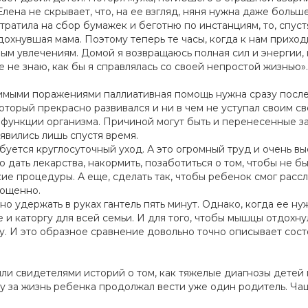
ена не скрывает, что, на ее взгляд, няня нужна даже больше
ратила на сбор бумажек и беготню по инстанциям, то, спустя
дохнувшая мама. Поэтому теперь те часы, когда к нам приходи
мым увлечениям. Домой я возвращаюсь полная сил и энергии,
е не знаю, как бы я справлялась со своей непростой жизнью».
имыми поражениями паллиативная помощь нужна сразу после 
оторый прекрасно развивался и ни в чем не уступал своим св
ункции организма. Причиной могут быть и перенесенные заб
явились лишь спустя время.
буется круглосуточный уход. А это огромный труд и очень в
 дать лекарства, накормить, позаботиться о том, чтобы не 
е процедуры. А еще, сделать так, чтобы ребенок смог рассл
пощенно.
но удержать в руках гантель пять минут. Однако, когда ее ну
 и каторгу для всей семьи. И для того, чтобы мышцы отдохну
му. И это образное сравнение довольно точно описывает со
ыли свидетелями историй о том, как тяжелые диагнозы детей
у за жизнь ребенка продолжал вести уже один родитель. Чащ