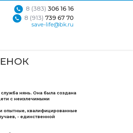
8 (383)
306 16 16
8 (913)
739 67 70
save-life@bk.ru
БЕНОК
 служба нянь. Она была создана
дети с неизлечимыми
ши опытные, квалифицированные
учаев, - единственной