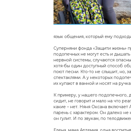
язык общения, который ему подходит
Суперняни фонда «Защити жизнь» пр
подопечных не могут есть и дышать
нервной системы, случаются опасные
хотя-бы один доступный способ общ
поют песни. Кто-то не слышит, но, 
спектаклями. А у некоторых подопе
их купают в ванной и носят на ручка
К примеру, у нашего подопечного, 
сидит, не говорит и мало на что реа
какие – нет. Няня Оксана включает
парень с характером. Он далеко не 
он гулит. И по звукам, по телодвиж
Елена, мама Артемия, одна воспиты