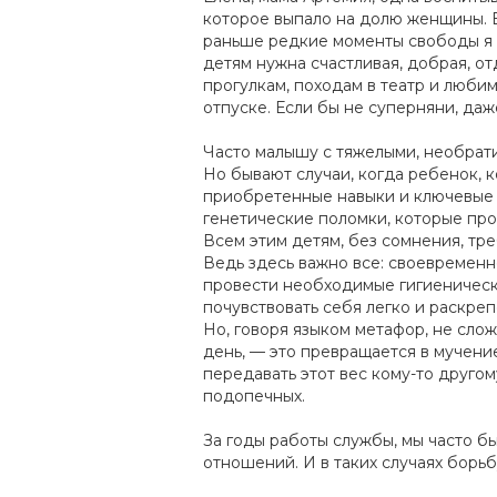
которое выпало на долю женщины. Ел
раньше редкие моменты свободы я т
детям нужна счастливая, добрая, от
прогулкам, походам в театр и люби
отпуске. Если бы не суперняни, даж
Часто малышу с тяжелыми, необрат
Но бывают случаи, когда ребенок, к
приобретенные навыки и ключевые ф
генетические поломки, которые про
Всем этим детям, без сомнения, тре
Ведь здесь важно все: своевременно
провести необходимые гигиенически
почувствовать себя легко и раскре
Но, говоря языком метафор, не слож
день, — это превращается в мучение
передавать этот вес кому-то друго
подопечных.
За годы работы службы, мы часто б
отношений. И в таких случаях борьб