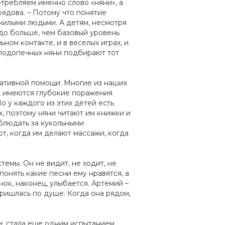
отребляем именно слово «няни», а
оядова. – Потому что понятие
ожилыми людьми. А детям, несмотря
здо больше, чем базовый уровень
ом контакте, и в веселых играх, и
х подопечных няни подбирают тот
иативной помощи. Многие из наших
е, имеются глубокие поражения
о у каждого из этих детей есть
, поэтому няни читают им книжки и
аблюдать за кукольными
т, когда им делают массажи, когда
емы. Он не видит, не ходит, не
 понять какие песни ему нравятся, а
ок, наконец, улыбается. Артемий –
пришлась по душе. Когда она рядом,
и, стала еще одним испытанием,