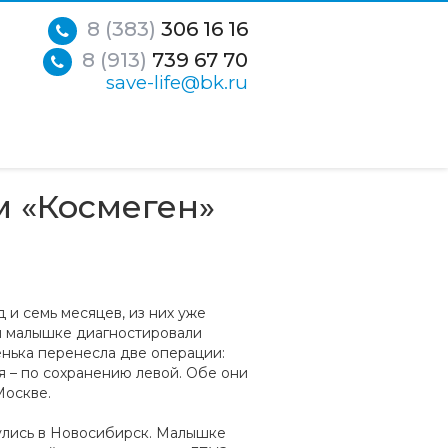
8 (383)
306 16 16
8 (913)
739 67 70
save-life@bk.ru
м «Космеген»
и семь месяцев, из них уже
й малышке диагностировали
нька перенесла две операции:
я – по сохранению левой. Обе они
Москве.
улись в Новосибирск. Малышке