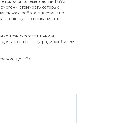
 детской онкогематологии ГБУЗ
смеген», стоимость которых
аленькая: работает в семье по
а, а еще нужно выплачивать
чные технические штуки и
м дочь пошла в папу-радиолюбителя.
лечение детей».