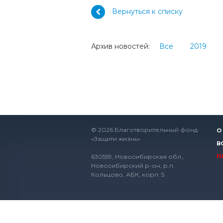
Вернуться к списку
Архив новостей:
Все
2019
© 2026 Благотворительный фонд
О
«Защити жизнь»
В
630559, Новосибирская обл.,
П
Новосибирский р-он, р.п.
Кольцово, АБК, корп. 5