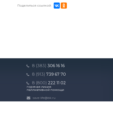
Поделиться ссылкой:
8 (383)
306 16 16
8 (913)
739 67 70
8 (800)
222 11 02
горячая линия
паллиативной помощи
save-life@bk.ru