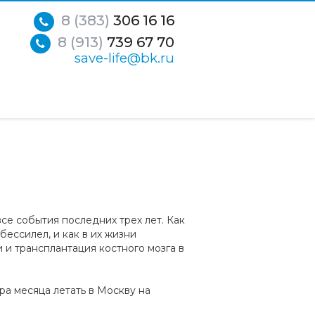
8 (383)
306 16 16
8 (913)
739 67 70
save-life@bk.ru
се события последних трех лет. Как
бессилел, и как в их жизни
 и трансплантация костного мозга в
ра месяца летать в Москву на