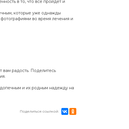
нность в то, что все пройдет и
ечным, которые уже однажды
 фотографиями во время лечения и
т вам радость. Поделитесь
ия.
одопечным и их родным надежду на
Поделиться ссылкой: