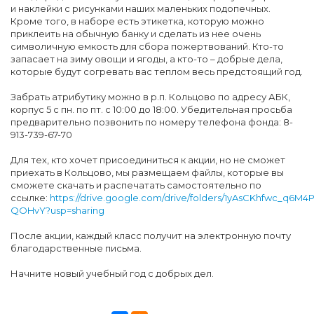
и наклейки с рисунками наших маленьких подопечных.
Кроме того, в наборе есть этикетка, которую можно
приклеить на обычную банку и сделать из нее очень
символичную емкость для сбора пожертвований. Кто-то
запасает на зиму овощи и ягоды, а кто-то – добрые дела,
которые будут согревать вас теплом весь предстоящий год.
Забрать атрибутику можно в р.п. Кольцово по адресу АБК,
корпус 5 с пн. по пт. с 10:00 до 18:00. Убедительная просьба
предварительно позвонить по номеру телефона фонда: 8-
913-739-67-70
Для тех, кто хочет присоединиться к акции, но не сможет
приехать в Кольцово, мы размещаем файлы, которые вы
сможете скачать и распечатать самостоятельно по
ссылке:
https://drive.google.com/drive/folders/1yAsCKhfwc_q6M4P
QOHvY?usp=sharing
После акции, каждый класс получит на электронную почту
благодарственные письма.
Начните новый учебный год с добрых дел.