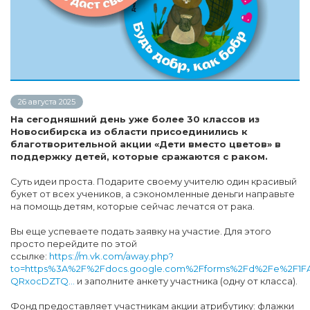
26 августа 2025
На сегодняшний день уже более 30 классов из
Новосибирска из области присоединились к
благотворительной акции «Дети вместо цветов» в
поддержку детей, которые сражаются с раком.
Суть идеи проста. Подарите своему учителю один красивый
букет от всех учеников, а сэкономленные деньги направьте
на помощь детям, которые сейчас лечатся от рака.
Вы еще успеваете подать заявку на участие. Для этого
просто перейдите по этой
ссылке:
https://m.vk.com/away.php?
to=https%3A%2F%2Fdocs.google.com%2Fforms%2Fd%2Fe%2F1F
QRxocDZTQ...
и заполните анкету участника (одну от класса).
Фонд предоставляет участникам акции атрибутику: флажки