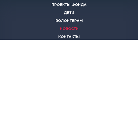
ПРОЕКТЫ ФОНДА
ДЕТИ
ВОЛОНТЁРАМ
НОВОСТИ
КОНТАКТЫ
ПОМОЧЬ
8 (383)
306 16 16
8 (913)
739 67 70
8 (800)
222 11 02
горячая линия паллиативной помощи
save-life@bk.ru
© 2026 Благотворительный фонд «Защити жизнь»
630559, Новосибирская обл., Новосибирский р-он, р.п.
Кольцово, АБК, корп. 5