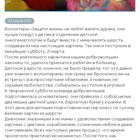
23 марта 2015
Волонтеры «Защити жизнь» не любят валять дурака, они
лучше поедут к детям в отделение детской
онкогематологии и будут вместе с ними валять шерсть,
создавая из нее настоящие картины. Так они и поступили в
минувшую субботу, 21 марта.
После длительного карантина нашим добровольцам,
наконец-то, удалось приехать к ребятам в больницу.
Детской радости, конечно, не было предела: тот, кто давно
уже знаком с волонтерами, они сразу же бросились им на
встречу с распростертыми объятиями, а новички, не
скрывая любопытства, собирались за столом в игровой.
К творческой субботе команда добровольцев
подготовилась основательно: они привезли с собой целых
два мешка цветной шерсти, бархатную бумагу и рамки. В
этот день для детишек подготовили мастер-класс по сухому
валянию картин из шерсти.
Девчонки, мальчишки и их мамы с удовольствием создавали
картины с цветами, корабликами, солнечным небом и даже
снеговиками. Всех настолько увлек процесс, что время
пролетело практически незаметно. После того, как