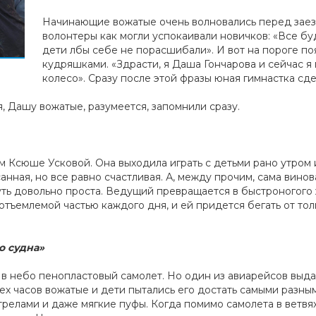
Начинающие вожатые очень волновались перед заез
волонтеры как могли успокаивали новичков: «Все бу
дети лбы себе не порасшибали». И вот на пороге по
кудряшками. «Здрасти, я Даша Гончарова и сейчас я 
колесо». Сразу после этой фразы юная гимнастка сде
, Дашу вожатые, разумеется, запомнили сразу.
 Ксюше Усковой. Она выходила играть с детьми рано утром и
анная, но все равно счастливая. А, между прочим, сама вин
суть довольно проста. Ведущий превращается в быстроногого 
еотъемлемой частью каждого дня, и ей придется бегать от то
о судна»
 в небо пенопластовый самолет. Но один из авиарейсов выд
трех часов вожатые и дети пытались его достать самыми разн
стрелами и даже мягкие пуфы. Когда помимо самолета в ветвя