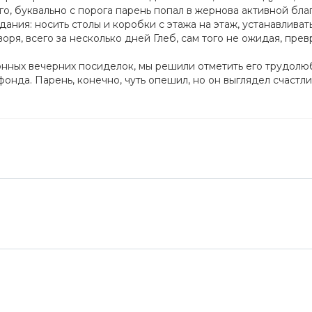
го, буквально с порога парень попал в жернова активной бла
ания: носить столы и коробки с этажа на этаж, устанавлива
воря, всего за несколько дней Глеб, сам того не ожидая, пре
онных вечерних посиделок, мы решили отметить его трудолю
фонда. Парень, конечно, чуть опешил, но он выглядел счастл