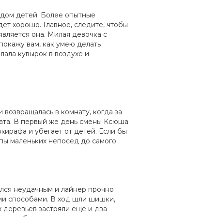
дом детей. Более опытные
дет хорошо. Главное, следите, чтобы
является она. Милая девочка с
покажу вам, как умею делать
лала кувырок в воздухе и
 возвращалась в комнату, когда за
овата. В первый же день смены Ксюша
жирафа и убегает от детей. Если бы
лпы маленьких непосед до самого
ался неудачным и лайнер прочно
ыми способами. В ход шли шишки,
х деревьев застряли еще и два