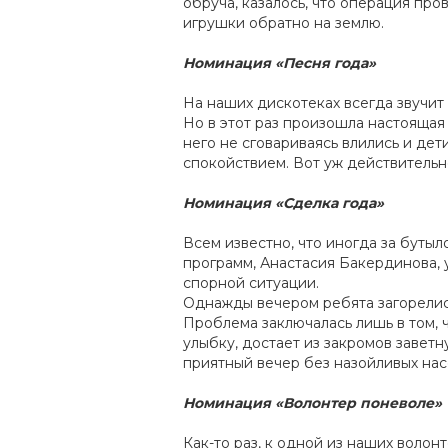
обруча, казалось, что операция про
игрушки обратно на землю.
Номинация «Песня года»
На наших дискотеках всегда звучит
Но в этот раз произошла настоящая 
него не сговариваясь влились и дет
спокойствием. Вот уж действитель
Номинация «Сделка года»
Всем известно, что иногда за бут
программ, Анастасия Бакердинова, 
спорной ситуации.
Однажды вечером ребята загорелис
Проблема заключалась лишь в том, 
улыбку, достает из закромов завет
приятный вечер без назойливых нас
Номинация «Волонтер поневоле»
Как-то раз, к одной из наших волонт