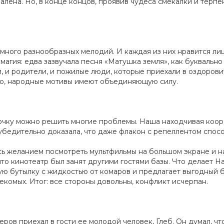
валена. Но, в конце концов, проявив чудеса смекалки и терп
 много разнообразных мелодий. И каждая из них нравится л
магия: едва зазвучала песня «Матушка земля», как буквально
и, и родители, и пожилые люди, которые приехали в оздоров
но, народные мотивы имеют объединяющую силу.
ылочку можно решить многие проблемы. Наша находчивая ко
убедительно доказала, что даже флакон с репеллентом спо
ь желанием посмотреть мультфильмы на большом экране и н
что кинотеатр был занят другими гостями базы. Что делает 
ную бутылку с жидкостью от комаров и предлагает выгодный 
екомых. Итог: все стороны довольны, конфликт исчерпан.
еров приехал в гости ее молодой человек, Глеб. Он думал, чт