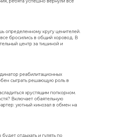
ения, ребята успешно вернули все
ишь определенному кругу ценителей.
 все бросились в общий хоровод. В
ительный центр за тишиной и
ординатор реабилитационных
собен сыграть решающую роль в
асладиться хрустящим попкорном.
Настя? Включает обаятельную
бартер: уютный кинозал в обмен на
о будет отдыхать и гулять по