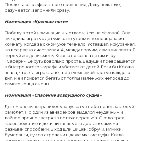
После такого эффектного появления, Дашу вожатые,
разумеется, запомнили сразу.
Номинация «Крепкие ноги»
Победу в этой номинации мы отдаем Ксюше Усковой. Она
выходила играть с детьми рано утром и возвращалась в
комнату, когда за окном уже темнело. Уставшая, искусанная,
но все равно счастливая. А, между прочим, сама виновата. В
первый же день смены Ксюша показала детям игру
«Сафари». Ее суть довольно проста. Ведущий превращается
в быстроногого жирафа и убегает от детей. Если бы Ксюша
знала, что эта игра станет неотъемлемой частью каждого
дня, и ей придется бегать от толпы маленьких непосед до
самого конца смены…
Номинация «Спасение воздушного судна»
Детям очень понравилось запускать в небо пенопластовый
самолет. Но один из авиарейсов выдался неудачным и
лайнер прочно застрял в ветвях деревьев. Около трех
часов вожатые и дети пытались его достать самыми
разными способами. В ход шли шишки, обручи, мячики,
бумеранги, лук со стрелами и даже мягкие пуфы. Когда
помимо самолета в ветвях деревьев застряли еще и два