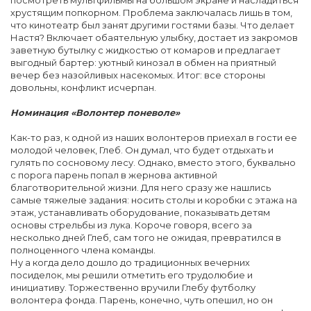
посмотреть мультфильмы на большом экране и насладиться
хрустящим попкорном. Проблема заключалась лишь в том,
что кинотеатр был занят другими гостями базы. Что делает
Настя? Включает обаятельную улыбку, достает из закромов
заветную бутылку с жидкостью от комаров и предлагает
выгодный бартер: уютный кинозал в обмен на приятный
вечер без назойливых насекомых. Итог: все стороны
довольны, конфликт исчерпан.
Номинация «Волонтер поневоле»
Как-то раз, к одной из наших волонтеров приехал в гости ее
молодой человек, Глеб. Он думал, что будет отдыхать и
гулять по сосновому лесу. Однако, вместо этого, буквально
с порога парень попал в жернова активной
благотворительной жизни. Для него сразу же нашлись
самые тяжелые задания: носить столы и коробки с этажа на
этаж, устанавливать оборудование, показывать детям
основы стрельбы из лука. Короче говоря, всего за
несколько дней Глеб, сам того не ожидая, превратился в
полноценного члена команды.
Ну а когда дело дошло до традиционных вечерних
посиделок, мы решили отметить его трудолюбие и
инициативу. Торжественно вручили Глебу футболку
волонтера фонда. Парень, конечно, чуть опешил, но он