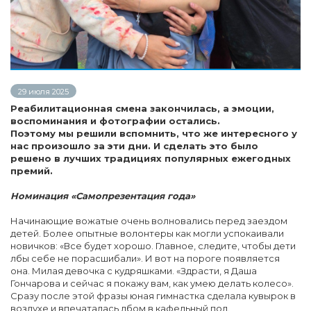
29 июля 2025
Реабилитационная смена закончилась, а эмоции,
воспоминания и фотографии остались.
Поэтому мы решили вспомнить, что же интересного у
нас произошло за эти дни. И сделать это было
решено в лучших традициях популярных ежегодных
премий.
Номинация «Самопрезентация года»
Начинающие вожатые очень волновались перед заездом
детей. Более опытные волонтеры как могли успокаивали
новичков: «Все будет хорошо. Главное, следите, чтобы дети
лбы себе не порасшибали». И вот на пороге появляется
она. Милая девочка с кудряшками. «Здрасти, я Даша
Гончарова и сейчас я покажу вам, как умею делать колесо».
Сразу после этой фразы юная гимнастка сделала кувырок в
воздухе и впечаталась лбом в кафельный пол.