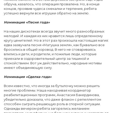
обруча, казалось, что операция провалена. Но, в конце
концов, проявив чудеса смекалки и терпения, ребята
успешно вернули все игрушки обратно на землю.
Номинация «Песня года»
На наших дискотеках всегда звучит много разнообразных
мелодий. И каждая из них нравится лишь определенному
кругу ценителей. Но в этот раз произошла настоящая магия:
едва зазвучала песня «Матушка земля», как буквально все
бросились в общий хоровод. В него не сговариваясь
влились и дети, и родители, и пожилые люди, которые
приехали в оздоровительный центр за тишиной и
спокойствием. Вот уж действительно, народные мотивы
имеют объединяющую силу.
Номинация «Сделка года»
Всем известно, что иногда за бутылочку можно решить
многие проблемы. Наша находчивая координатор
реабилитационных программ, Анастасия Бакердинова,
убедительно доказала, что даже флакон с репеллентом
способен сыграть решающую роль в спорной ситуации.
Однажды вечером ребята загорелись желанием