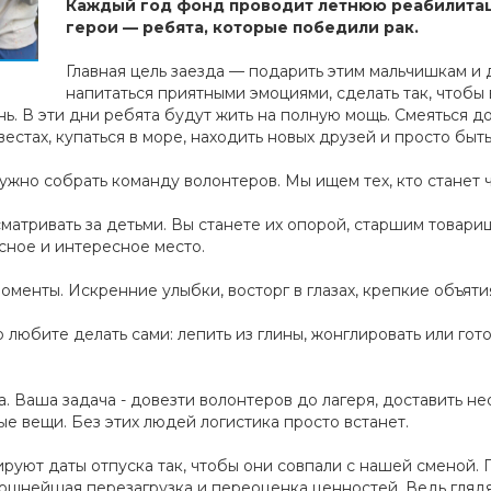
Каждый год фонд проводит летнюю реабилитац
герои — ребята, которые победили рак.
Главная цель заезда — подарить этим мальчишкам и
напитаться приятными эмоциями, сделать так, чтобы
ь. В эти дни ребята будут жить на полную мощь. Смеяться до 
вестах, купаться в море, находить новых друзей и просто бы
нужно собрать команду волонтеров. Мы ищем тех, кто станет
матривать за детьми. Вы станете их опорой, старшим товари
сное и интересное место.
менты. Искренние улыбки, восторг в глазах, крепкие объяти
о любите делать сами: лепить из глины, жонглировать или гот
а. Ваша задача - довезти волонтеров до лагеря, доставить 
е вещи. Без этих людей логистика просто встанет.
руют даты отпуска так, чтобы они совпали с нашей сменой. П
ощнейшая перезагрузка и переоценка ценностей. Ведь глядя