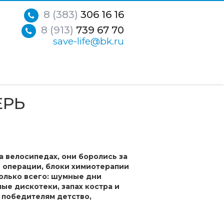
8 (383)
306 16 16
8 (913)
739 67 70
save-life@bk.ru
ЕРЬ
а велосипедах, они боролись за
е операции, блоки химиотерапии
только всего: шумные дни
ые дискотеки, запах костра и
 победителям детство,