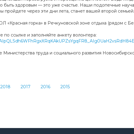
о быть здоровым — это уже счастье. Наши подопечные научат
вы пройдете через эти дни лета, станет вашей второй семьей
Л «Красная горка» в Речкуновской зоне отдыха (рядом с Берд
 по ссылке и заполняйте анкету волонтера:
/e/1FAIpQLSdh6WFhRgxXRqKAkUPZsYgqFR8_AIg0UaH2vsRdH84
е Министерства труда и социального развития Новосибирско
2018
2017
2016
2015