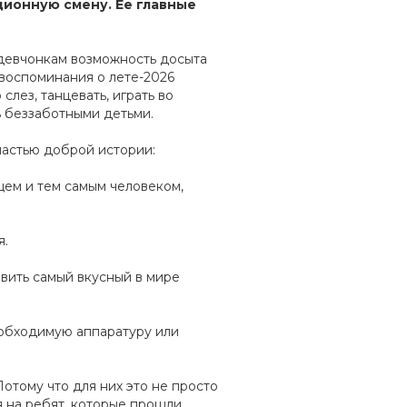
ионную смену. Ее главные
 девчонкам возможность досыта
 воспоминания о лете-2026
слез, танцевать, играть во
ть беззаботными детьми.
 частью доброй истории:
щем и тем самым человеком,
я.
овить самый вкусный в мире
необходимую аппаратуру или
отому что для них это не просто
 на ребят, которые прошли