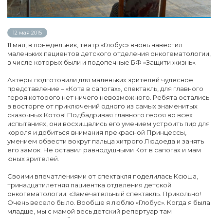
12 мая 2015
11 мая, в понедельник, театр «Глобус» вновь навестил
маленьких пациентов детского отделения онкогематологии,
в числе которых были и подопечные БФ «Защити жизнь».
Актеры подготовили для маленьких зрителей чудесное
представление – «Кота в сапогах», спектакль, для главного
героя которого нет ничего невозможного. Ребята остались
в восторге от приключений одного из самых знаменитых
сказочных Котов! Подбадривая главного героя во всех
испытаниях, они восхищались его умением устроить пир для
короля и добиться внимания прекрасной Принцессы,
умением обвести вокруг пальца хитрого Людоеда и занять
его замок. Не оставил равнодушными Кот в сапогах и мам
юных зрителей.
Своими впечатлениями от спектакля поделилась Ксюша,
тринадцатилетняя пациентка отделения детской
онкогематологии: «Замечательный спектакль. Прикольно!
Очень весело было. Вообще я люблю «Глобус». Когда я была
младше, мы с мамой весь детский репертуар там