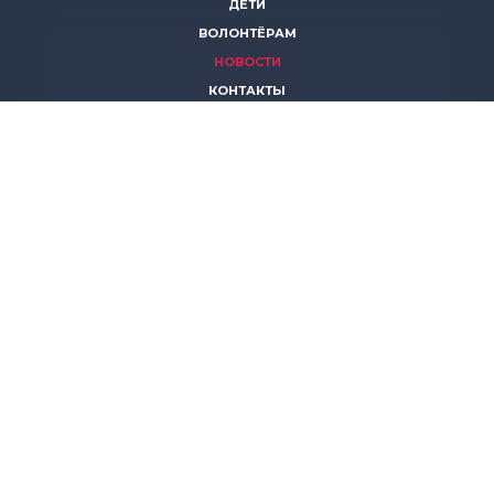
ДЕТИ
ВОЛОНТЁРАМ
НОВОСТИ
КОНТАКТЫ
ПОМОЧЬ
8 (383)
306 16 16
8 (913)
739 67 70
8 (800)
222 11 02
горячая линия паллиативной помощи
save-life@bk.ru
© 2026 Благотворительный фонд «Защити жизнь»
630559, Новосибирская обл., Новосибирский р-он, р.п.
Кольцово, АБК, корп. 5