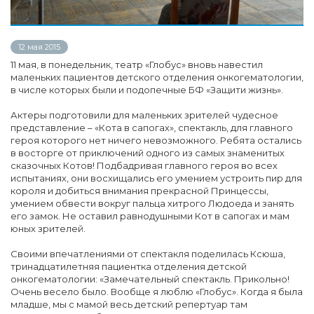
12 мая 2015
11 мая, в понедельник, театр «Глобус» вновь навестил
маленьких пациентов детского отделения онкогематологии,
в числе которых были и подопечные БФ «Защити жизнь».
Актеры подготовили для маленьких зрителей чудесное
представление – «Кота в сапогах», спектакль, для главного
героя которого нет ничего невозможного. Ребята остались
в восторге от приключений одного из самых знаменитых
сказочных Котов! Подбадривая главного героя во всех
испытаниях, они восхищались его умением устроить пир для
короля и добиться внимания прекрасной Принцессы,
умением обвести вокруг пальца хитрого Людоеда и занять
его замок. Не оставил равнодушными Кот в сапогах и мам
юных зрителей.
Своими впечатлениями от спектакля поделилась Ксюша,
тринадцатилетняя пациентка отделения детской
онкогематологии: «Замечательный спектакль. Прикольно!
Очень весело было. Вообще я люблю «Глобус». Когда я была
младше, мы с мамой весь детский репертуар там