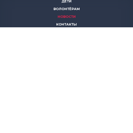
ДЕТИ
ВОЛОНТЁРАМ
НОВОСТИ
КОНТАКТЫ
ПОМОЧЬ
8 (383)
306 16 16
8 (913)
739 67 70
8 (800)
222 11 02
горячая линия паллиативной помощи
save-life@bk.ru
© 2026 Благотворительный фонд «Защити жизнь»
630559, Новосибирская обл., Новосибирский р-он, р.п.
Кольцово, АБК, корп. 5