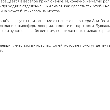
евращается в веселое приключение. И, конечно, немалую рол
приходят в отделение. Они знают, как сделать так, чтобы но
ница может быть классным местом.
оня?», — звучит приглашение от нашего волонтера Ани. За эт
 создание атмосферы доверия, радости и открытости. Букваль
нке и чувствовал себя лишним, неожиданно «оттаивает», рас
оллекция живописных красных коней, которые помогут детям 
и.