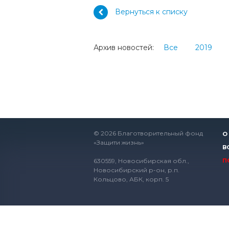
Вернуться к списку
Архив новостей:
Все
2019
© 2026 Благотворительный фонд
О
«Защити жизнь»
В
630559, Новосибирская обл.,
П
Новосибирский р-он, р.п.
Кольцово, АБК, корп. 5