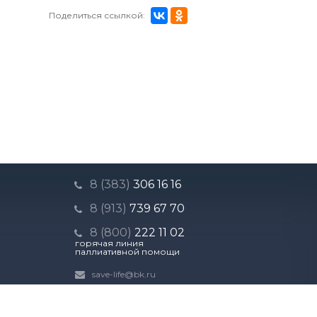
Поделиться ссылкой:
8 (383)
306 16 16
8 (913)
739 67 70
8 (800)
222 11 02
горячая линия
паллиативной помощи
save-life@bk.ru