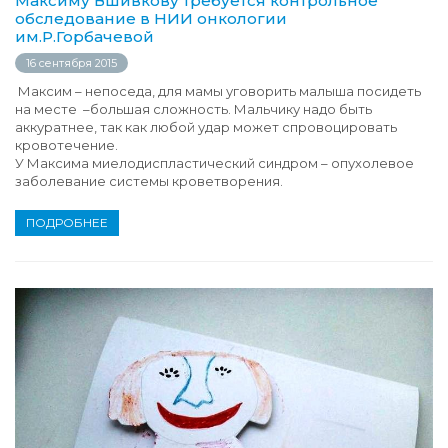
Максиму Вшивкову требуется контрольное
обследование в НИИ онкологии
им.Р.Горбачевой
16 сентября 2015
Максим – непоседа, для мамы уговорить малыша посидеть
на месте –большая сложность. Мальчику надо быть
аккуратнее, так как любой удар может спровоцировать
кровотечение.
У Максима миелодиспластический синдром – опухолевое
заболевание системы кроветворения.
ПОДРОБНЕЕ