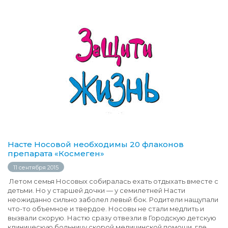
Насте Носовой необходимы 20 флаконов
препарата «Космеген»
11 сентября 2015
Летом семья Носовых собиралась ехать отдыхать вместе с
детьми. Но у старшей дочки — у семилетней Насти
неожиданно сильно заболел левый бок. Родители нащупали
что-то объемное и твердое. Носовы не стали медлить и
вызвали скорую. Настю сразу отвезли в Городскую детскую
клиническую больницу скорой медицинской помощи, где