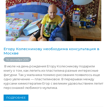
Егору Колесникову необходима консультация в
Москве
14 сентября 2015
В июле на день рождения Егору Колесникову подарили
книгу о том, как лепить из пластилина разные интересные
фигурки. Так у мальчика помимо рисования появилось еще
одно увлечение — пластилиновое. В перерывах между
курсами химиотерапии Егор с великим удовольствием лепит
персонажей любимого мультика.
ПОДРОБНЕЕ