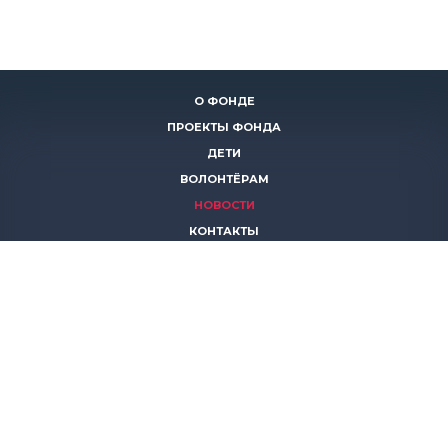
О ФОНДЕ
ПРОЕКТЫ ФОНДА
ДЕТИ
ВОЛОНТЁРАМ
НОВОСТИ
КОНТАКТЫ
ПОМОЧЬ
8 (383)
306 16 16
8 (913)
739 67 70
8 (800)
222 11 02
горячая линия паллиативной помощи
save-life@bk.ru