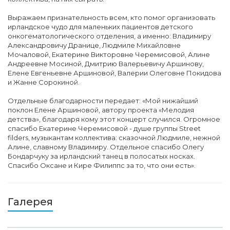
Выражаем признательность всем, кто помог организовать
ирландское чудо для маленьких пациентов детского
онкогематологического отделения, а именно: Владимиру
Александровичу Дранице, Людмиле Михайловне
Мочаловой, Екатерине Викторовне Черемисовой, Алине
Андреевне Мосиной, Дмитрию Валерьевичу Аршинову,
Елене Евгеньевне Аршиновой, Валерии Олеговне Покидова
и Жанне Сорокиной.
Отдельные благодарности передает: «Мой нижайший
поклон Елене Аршиновой, автору проекта «Мелодия
детства», благодаря кому этот концерт случился. Огромное
спасибо Екатерине Черемисовой - душе группы Street
filders, музыкантам коллектива: сказочной Людмиле, нежной
Алине, славному Владимиру. Отдельное спасибо Олегу
Бондарчуку за ирландский танец в полосатых носках.
Спасибо Оксане и Кире Филиппс за то, что они есть».
Галерея