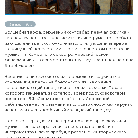
13 апреля 2015
Волшебная арфа, серьезный контрабас, певучая скрипка и
загадочная волынка – многие из этих инструментов ребята
из отделения детской онкогематологии увидели впервые.
На минувшей неделе к ним в гости с концертом приезжали
музыканты Камерного оркестра Новосибирской
филармонии и по совместительству – музыканты коллектива
Street Fiddlers.
Веселые кельтские мелодии перемежали задумчивые
композиции, а песни на бретонском языке сменил
завораживающий танец в исполнении арфистки. После
которого танцевать захотелось всем: под руководством
волонтера БФ «Защити жизнь» Жанны Сорокиной
ребятишки вместе с мамами в полосатых носочках на руках
исполнили очень необычный ирландский танец рук!
После концерта дети в невероятном восторге окружили
музыкантов, расспрашивая о всех этих волшебных
инструментах и даже пробуя, с разрешения творческого
коллектива, на них сыграть.