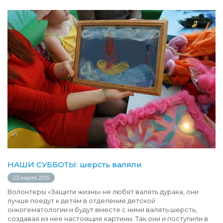
НАШИ СУББОТЫ: шерсть валяли
23 марта 2015
Волонтеры «Защити жизнь» не любят валять дурака, они
лучше поедут к детям в отделение детской
онкогематологии и будут вместе с ними валять шерсть,
создавая из нее настоящие картины. Так они и поступили в