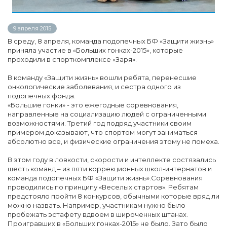
9 апреля 2015
В среду, 8 апреля, команда подопечных БФ «Защити жизнь»
приняла участие в «Больших гонках-2015», которые
проходили в спорткомплексе «Заря».
В команду «Защити жизнь» вошли ребята, перенесшие
онкологические заболевания, и сестра одного из
подопечных фонда.
«Большие гонки» - это ежегодные соревнования,
направленные на социализацию людей с ограниченными
возможностями. Третий год подряд участники своим
примером доказывают, что спортом могут заниматься
абсолютно все, и физические ограничения этому не помеха.
В этом году в ловкости, скорости и интеллекте состязались
шесть команд – из пяти коррекционных школ-интернатов и
команда подопечных БФ «Защити жизнь».Соревнования
проводились по принципу «Веселых стартов». Ребятам
предстояло пройти 8 конкурсов, обычными которые вряд ли
можно назвать. Например, участникам нужно было
пробежать эстафету вдвоем в широченных штанах.
Проигравших в «Больших гонках-2015» не было. Зато было