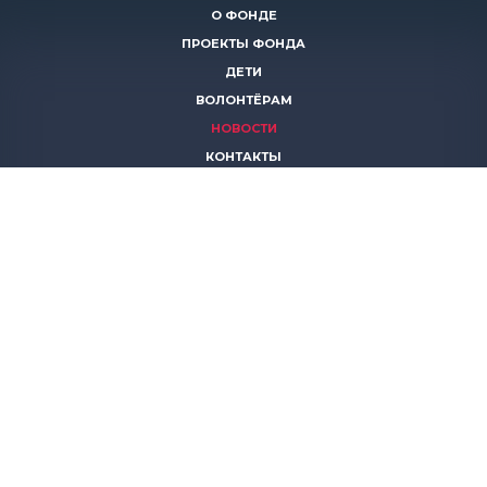
О ФОНДЕ
ПРОЕКТЫ ФОНДА
ДЕТИ
ВОЛОНТЁРАМ
НОВОСТИ
КОНТАКТЫ
ПОМОЧЬ
8 (383)
306 16 16
8 (913)
739 67 70
8 (800)
222 11 02
горячая линия паллиативной помощи
save-life@bk.ru
© 2026 Благотворительный фонд «Защити жизнь»