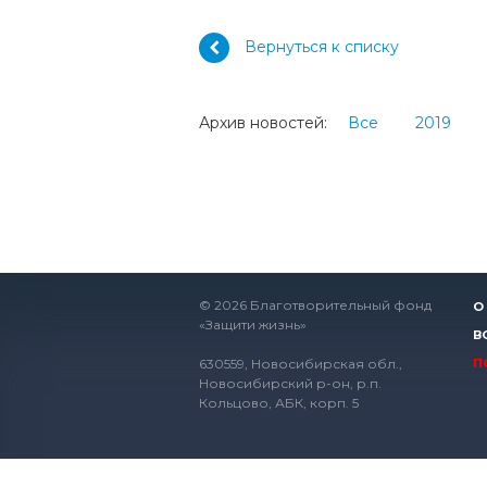
Вернуться к списку
Архив новостей:
Все
2019
© 2026 Благотворительный фонд
О
«Защити жизнь»
В
630559, Новосибирская обл.,
П
Новосибирский р-он, р.п.
Кольцово, АБК, корп. 5