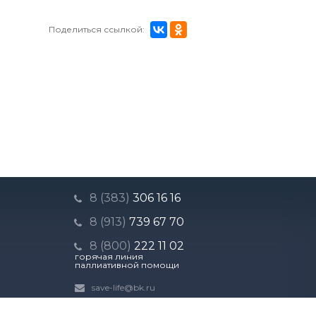
Поделиться ссылкой:
8 (383)
306 16 16
8 (913)
739 67 70
8 (800)
222 11 02
горячая линия
паллиативной помощи
save-life@bk.ru