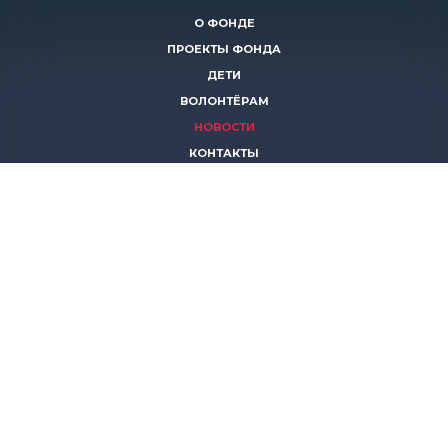
О ФОНДЕ
ПРОЕКТЫ ФОНДА
ДЕТИ
ВОЛОНТЁРАМ
НОВОСТИ
КОНТАКТЫ
ПОМОЧЬ
8 (383)
306 16 16
8 (913)
739 67 70
8 (800)
222 11 02
горячая линия паллиативной помощи
save-life@bk.ru
© 2026 Благотворительный фонд «Защити жизнь»